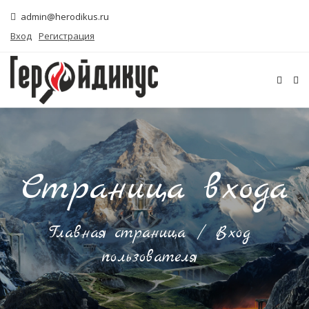
admin@herodikus.ru
Вход
Регистрация
Страница входа
Главная страница
/
Вход
пользователя