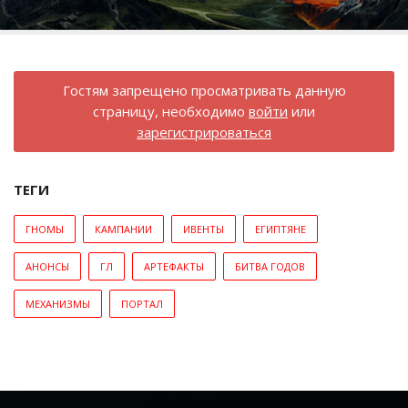
Гостям запрещено просматривать данную
страницу, необходимо
войти
или
зарегистрироваться
ТЕГИ
ГНОМЫ
КАМПАНИИ
ИВЕНТЫ
ЕГИПТЯНЕ
АНОНСЫ
ГЛ
АРТЕФАКТЫ
БИТВА ГОДОВ
МЕХАНИЗМЫ
ПОРТАЛ