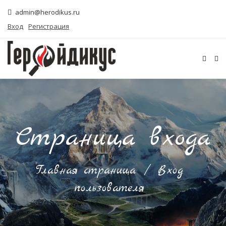
admin@herodikus.ru
Вход
Регистрация
Страница входа
Главная страница
/
Вход
пользователя