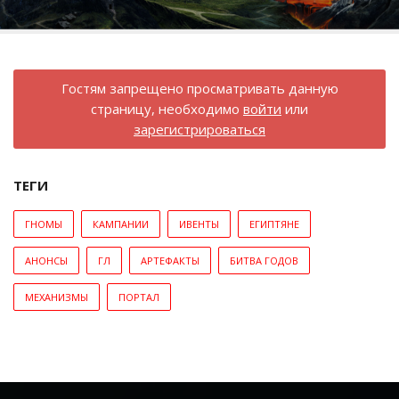
Гостям запрещено просматривать данную
страницу, необходимо
войти
или
зарегистрироваться
ТЕГИ
ГНОМЫ
КАМПАНИИ
ИВЕНТЫ
ЕГИПТЯНЕ
АНОНСЫ
ГЛ
АРТЕФАКТЫ
БИТВА ГОДОВ
МЕХАНИЗМЫ
ПОРТАЛ